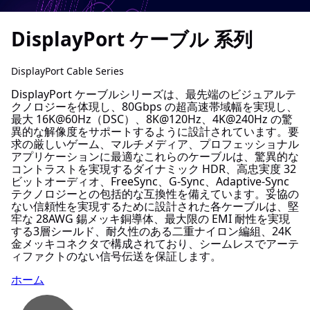
DisplayPort ケーブル 系列
DisplayPort Cable Series
DisplayPort ケーブルシリーズは、最先端のビジュアルテ
クノロジーを体現し、80Gbps の超高速帯域幅を実現し、
最大 16K@60Hz（DSC）、8K@120Hz、4K@240Hz の驚
異的な解像度をサポートするように設計されています。要
求の厳しいゲーム、マルチメディア、プロフェッショナル
アプリケーションに最適なこれらのケーブルは、驚異的な
コントラストを実現するダイナミック HDR、高忠実度 32
ビットオーディオ、FreeSync、G-Sync、Adaptive-Sync
テクノロジーとの包括的な互換性を備えています。妥協の
ない信頼性を実現するために設計された各ケーブルは、堅
牢な 28AWG 錫メッキ銅導体、最大限の EMI 耐性を実現
する3層シールド、耐久性のある二重ナイロン編組、24K
金メッキコネクタで構成されており、シームレスでアーテ
ィファクトのない信号伝送を保証します。
ホーム