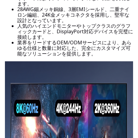
ます。
28AWG錫メッキ銅線、3層EMIシールド、二重ナイ
ロン編組、24K金メッキコネクタを採用し、堅牢な
設計となっています。
人気のハイエンドモニターやトップクラスのグラフ
ィックカードと、DisplayPort対応デバイスを完璧に
接続します。
業界をリードするOEM/ODMサービスにより、あら
ゆる仕様と数量に対応した、完全にカスタマイズ可
能なソリューションを提供します。