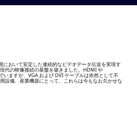
い環境において安定した連続的なビデオデータ伝送を実現す
代の映像接続の基盤を築きました。HDMI や
いますが、VGA および DVI ケーブルは依然として不
用設備、産業機器にとって、これらは今もなお欠かせな